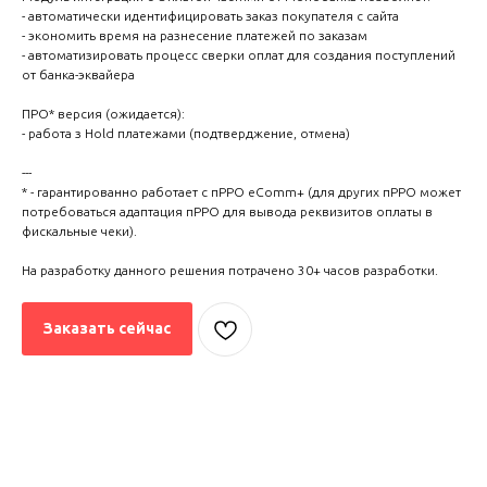
- автоматически идентифицировать заказ покупателя с сайта
- экономить время на разнесение платежей по заказам
- автоматизировать процесс сверки оплат для создания поступлений
от банка-эквайера
ПРО* версия (ожидается):
- работа з Hold платежами (подтверджение, отмена)
---
* - гарантированно работает с пРРО eComm+ (для других пРРО может
потребоваться адаптация пРРО для вывода реквизитов оплаты в
фискальные чеки).
На разработку данного решения потрачено 30+ часов разработки.
Заказать сейчас