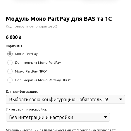
Модуль Моно PartPay для BAS та 1С
Код товару:
ing-monopartpay-2
6 000
₴
Варианты
Моно PartPay
Доп. мерчант Моно PartPay
Моно PartPay ПРО*
Доп. мерчант Моно PartPay ПРО*
Для конфигурации:
Интеграция и настройка:
Модуль интеграции с Оплатой частями от Монобанка позволяет: