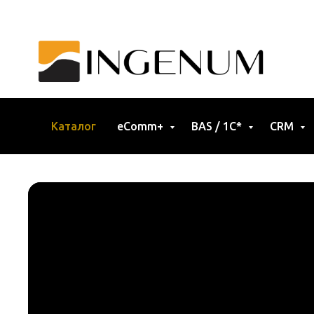
Каталог
eComm+
BAS / 1C*
CRM
Работаем по всей Украине, Европе и Азии (кроме