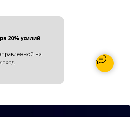
ря 20% усилий
.
направленной на
доход.