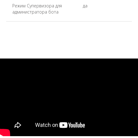
Режим Супервизора для
да
администратора бота