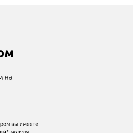
ом
м на
Пром вы имеете
ий* модуля,