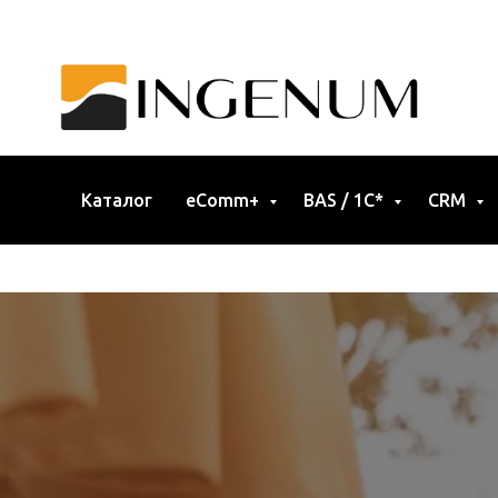
Каталог
eComm+
BAS / 1C*
CRM
Работаем по всей Украине, Европе и Азии (кроме