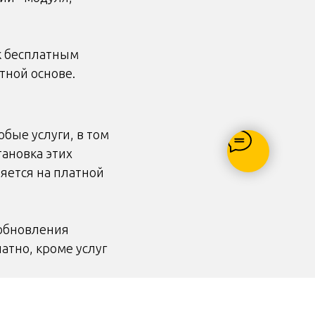
 к бесплатным
тной основе.
бые услуги, в том
тановка этих
яется на платной
 обновления
атно, кроме услуг