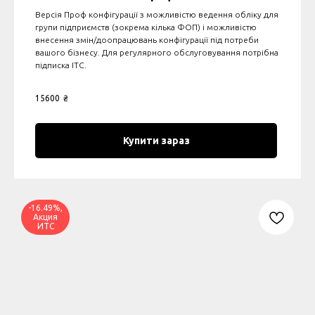
Версія Проф конфігурації з можливістю ведення обліку для
групи підприємств (зокрема кілька ФОП) і можливістю
внесення змін/доопрацювань конфігурації під потреби
вашого бізнесу. Для регулярного обслуговування потрібна
підписка ІТС.
15600
₴
Купити зараз
-16.49%,
Акция
ИТС