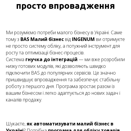
просто впровадження
Ми розуміємо потреби малого бізнесу в Україні. Саме
тому з
BAS Малий бізнес
від
INGENUM
ви отримуєте
не просто систему обліку, а потужний інструмент для
росту та оптимізації бізнес-процесів.
Система
гнучка до інтеграцій
— ми вже розробили
низку готових модулів, які дозволяють швидко
підключити BAS до популярних сервісів. Це значно
пришвидшує впровадження та забезпечує стабільну
роботу з першого дня. Програма зростає разом із
вашим бізнесом і легко адаптується до нових задач і
каналів продажу.
Шукаєте,
як автоматизувати малий бізнес в
Україні
? Потрібна
програма для обліку товарів