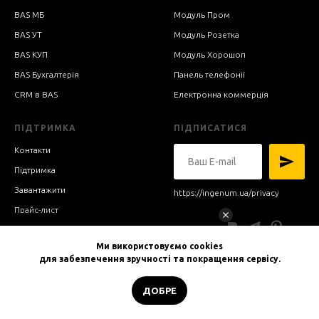
BAS МБ
Модуль Пром
BAS УТ
Модуль Розетка
BAS КУП
Модуль Хорошоп
BAS Бухгалтерія
Панель телефонії
CRM в BAS
Електронна коммерція
ПІДТРИМКА
ПІДПИСАТИСЯ
Контакти
Підтримка
Завантажити
https://ingenum.ua/privacy
Прайс-лист
Блог
Ми використовуємо cookies
для забезпечення зручності та покращення сервісу.
ДОБРЕ
Головна
Каталог
Техпідтримка
Контакти
© 2011-2026 INGENUM. Всі
Розробник веб-сайту: INGENUM