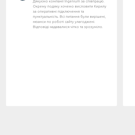
Дякуємо компанії Ingenium за співпрацю.
Окрему подяку хочемо висловити Кирилу
за оперативні підключення та
пунктуальність. Всі питання були вирішені,
нюанси по роботі сайту улагоджені.
Відповіді надавалися чітко та зрозуміло.