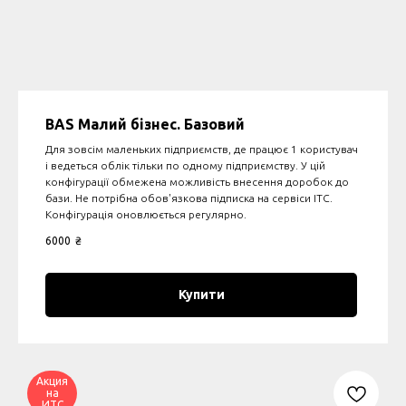
BAS Малий бізнес. Базовий
Для зовсім маленьких підприємств, де працює 1 користувач
і ведеться облік тільки по одному підприємству. У цій
конфігурації обмежена можливість внесення доробок до
бази. Не потрібна обов'язкова підписка на сервіси ІТС.
Конфігурація оновлюється регулярно.
6000
₴
Купити
Акция
на
ИТС