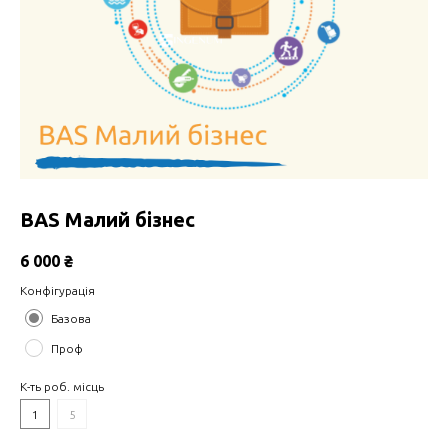
BAS Малий бізнес
6 000
₴
Конфігурація
Базова
Проф
К-ть роб. місць
1
5