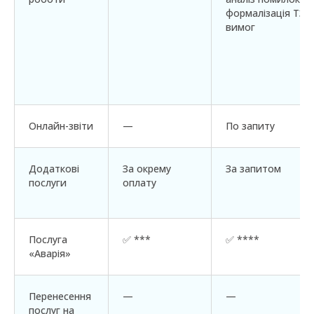
формалізація ТЗ т
вимог
Онлайн-звіти
—
По запиту
Додаткові
За окрему
За запитом
послуги
оплату
Послуга
✅ ***
✅ ****
«Аварія»
Перенесення
—
—
послуг на