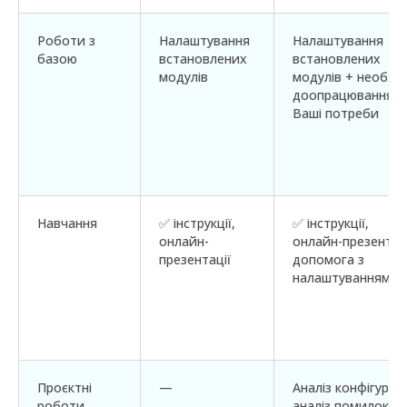
Роботи з
Налаштування
Налаштування
базою
встановлених
встановлених
модулів
модулів + необхід
доопрацювання п
Ваші потреби
Навчання
✅ інструкції,
✅ інструкції,
онлайн-
онлайн-презентаці
презентації
допомога з
налаштуванням
Проєктні
—
Аналіз конфігураці
роботи
аналіз помилок,