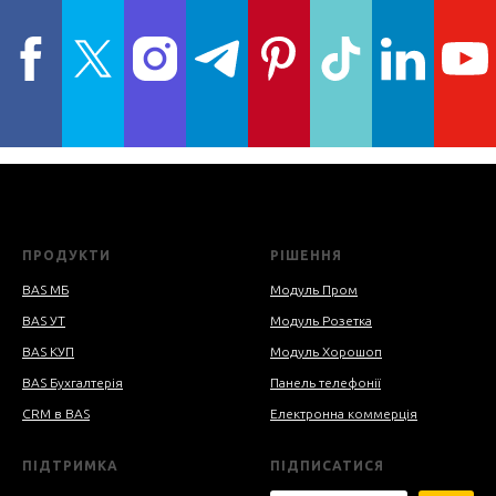
ПРОДУКТИ
РІШЕННЯ
BAS МБ
Модуль Пром
BAS УТ
Модуль Розетка
BAS КУП
Модуль Хорошоп
BAS Бухгалтерія
Панель телефонії
CRM в BAS
Електронна коммерція
ПІДТРИМКА
ПІДПИСАТИСЯ