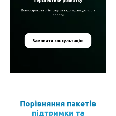
Перспективи розвитку
Довгострокова співпраця завжди підвищує якість
роботи
Замовити консультацію
Порівняння пакетів
підтримки та