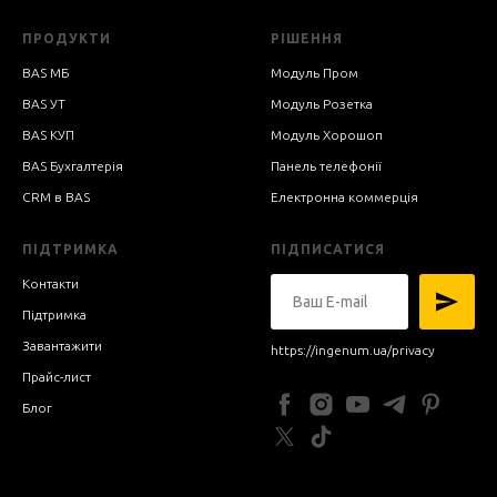
ПРОДУКТИ
РІШЕННЯ
BAS МБ
Модуль Пром
BAS УТ
Модуль Розетка
BAS КУП
Модуль Хорошоп
BAS Бухгалтерія
Панель телефонії
CRM в BAS
Електронна коммерція
ПІДТРИМКА
ПІДПИСАТИСЯ
Контакти
Підтримка
Завантажити
https://ingenum.ua/privacy
Прайс-лист
Блог