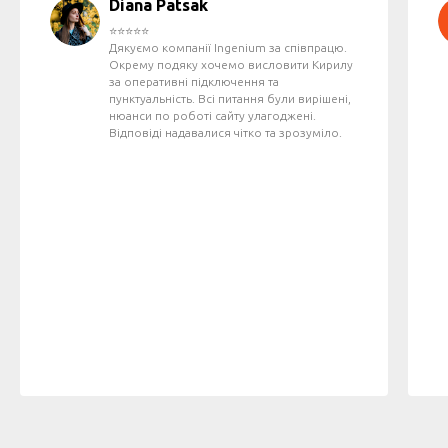
Diana Patsak
⭐️⭐️⭐️⭐️⭐️
Дякуємо компанії Ingenium за співпрацю.
Окрему подяку хочемо висловити Кирилу
за оперативні підключення та
пунктуальність. Всі питання були вирішені,
нюанси по роботі сайту улагоджені.
Відповіді надавалися чітко та зрозуміло.