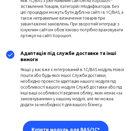
між 1С/BAS з уже наявним сайтом на Хорошоп -
зіставлення Товарів, Категорій і Модифікаторів. Без
цієї процедури можуть бути дублі на сайті і в 1С/BAS, а
також неправильне визначення товарів при
завантаженні замовлень. При зворотній інтеграції з
існуючим сайтом обов'язково потрібно враховувати
Артикул на сайті Хорошоп.
Адаптація під служби доставки та інші
вимоги
Якщо у вас вже є інтегрований в 1С/BAS модуль Нової
пошти або будь-якої іншої Служби доставки,
необхідно провести адаптацію нашого модуля під
особливості вашого модуля Служб доставки або під
інші ваші особливості ведення обліку, яких немає «за
замовчуванням» у нашому модулі, але які можна
додати за необхідності для вашого бізнесу.
Купити модуль для BAS/1C*